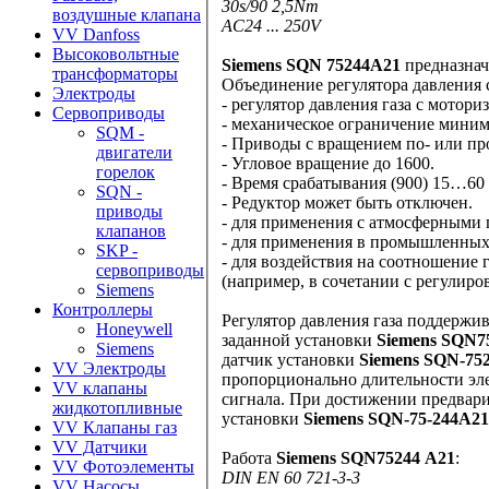
30s/90 2,5Nm
воздушные клапана
AC24 ... 250V
VV Danfoss
Высоковольтные
Siemens SQN 75244A21
предназнач
трансформаторы
Объединение регулятора давления 
Электроды
- регулятор давления газа с мотор
Сервоприводы
- механическое ограничение миним
SQM -
- Приводы с вращением по- или пр
двигатели
- Угловое вращение до 1600.
горелок
- Время срабатывания (900) 15…60 
SQN -
- Редуктор может быть отключен.
приводы
- для применения с атмосферными
клапанов
- для применения в промышленных
SKP -
- для воздействия на соотношение 
сервоприводы
(например, в сочетании с регулиро
Siemens
Контроллеры
Регулятор давления газа поддержив
Honeywell
заданной установки
Siemens SQN7
Siemens
датчик установки
Siemens SQN-75
VV Электроды
пропорционально длительности эле
VV клапаны
сигнала. При достижении предвар
жидкотопливные
установки
Siemens SQN-75-244A21
VV Клапаны газ
VV Датчики
Работа
Siemens SQN75244 A21
:
VV Фотоэлементы
DIN EN 60 721-3-3
VV Насосы