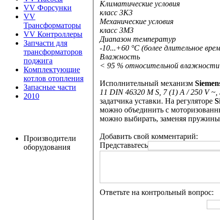
Климатические условия
VV Форсунки
класс 3K3
VV
Механические условия
Трансформаторы
класс 3M3
VV Контроллеры
Диапазон температур
Запчасти для
-10...+60 °C (более длительное вр
трансформаторов
Влажность
поджига
< 95 % относительной влажности
Комплектующие
котлов отопления
Исполнительный механизм
Siemen
Запасные части
11 DIN 46320 M S, 7 (1) A / 250 V ~, 
2010
задатчика уставки. На регуляторе
S
можно объединить с моторизованн
можно выбирать, заменяя пружины
Добавить свой комментарий:
Производители
Представьтесь
оборудования
Ответьте на контрольный вопрос: