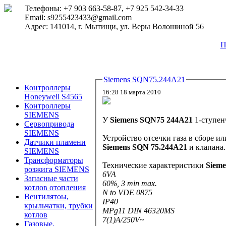
Телефоны: +7 903 663-58-87, +7 925 542-34-33
Email: s9255423433@gmail.com
Адрес: 141014, г. Мытищи, ул. Веры Волошиной 56
П
Siemens SQN75.244A21
Контроллеры
16:28 18 марта 2010
Honeywell S4565
Контроллеры
SIEMENS
У
Siemens SQN75 244A21
1-ступен
Сервопривода
SIEMENS
Устройство отсечки газа в сборе и
Датчики пламени
Siemens SQN 75.244A21
и клапана.
SIEMENS
Трансформаторы
Технические характеристики
Sieme
розжига SIEMENS
6VA
Запасные части
60%, 3 min max.
котлов отопления
N to VDE 0875
Вентилятоы,
IP40
крыльчатки, трубки
MPg11 DIN 46320MS
котлов
7(1)A/250V~
Газовые,