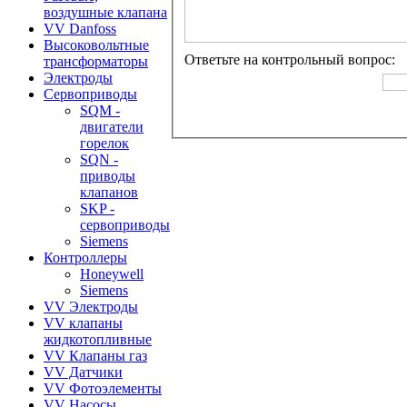
воздушные клапана
VV Danfoss
Высоковольтные
Ответьте на контрольный вопрос:
трансформаторы
Электроды
Сервоприводы
SQM -
двигатели
горелок
SQN -
приводы
клапанов
SKP -
сервоприводы
Siemens
Контроллеры
Honeywell
Siemens
VV Электроды
VV клапаны
жидкотопливные
VV Клапаны газ
VV Датчики
VV Фотоэлементы
VV Насосы