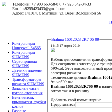
Телефоны: +7 903 663-58-87, +7 925 542-34-33
Email: s9255423433@gmail.com
Адрес: 141014, г. Мытищи, ул. Веры Волошиной 56
П
Brahma 16012023 2K7 06-09
Контроллеры
14:15 17 марта 2010
Honeywell S4565
Контроллеры
SIEMENS
Кабель для соединения трансформа
Сервопривода
Для соединения электрода с транс
SIEMENS
590мм
). Этот высоковольтный провод обеспечивает безопасное поступление тока на непосредственна
Датчики пламени
электрод розжига.
SIEMENS
Технические данные
Brahma 16012
Трансформаторы
длина590 мм
розжига SIEMENS
Brahma 160120232K706-09
Запасные части
оптом так и в розницу.
котлов отопления
Вентилятоы,
Добавить свой комментарий:
крыльчатки, трубки
Представьтесь
котлов
Газовые,