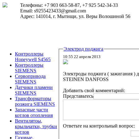
Телефоны: +7 903 663-58-87, +7 925 542-34-33
Email: s9255423433@gmail.com
Адрес: 141014, г. Мытищи, ул. Веры Волошиной 56
Электрод поджига
Контроллеры
10:55 22 апреля 2013
Honeywell S4565
Контроллеры
SIEMENS
Электроды поджига ( зажигания ) д
Сервопривода
STEINEN DANFOSS
SIEMENS
Датчики пламени
Добавить свой комментарий:
SIEMENS
Представьтесь
Трансформаторы
розжига SIEMENS
Запасные части
котлов отопления
Вентилятоы,
Ответьте на контрольный вопрос:
крыльчатки, трубки
котлов
Газовые,