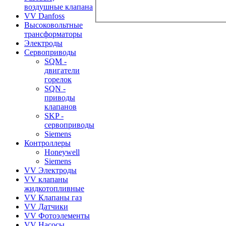
воздушные клапана
VV Danfoss
Высоковольтные
трансформаторы
Электроды
Сервоприводы
SQM -
двигатели
горелок
SQN -
приводы
клапанов
SKP -
сервоприводы
Siemens
Контроллеры
Honeywell
Siemens
VV Электроды
VV клапаны
жидкотопливные
VV Клапаны газ
VV Датчики
VV Фотоэлементы
VV Насосы