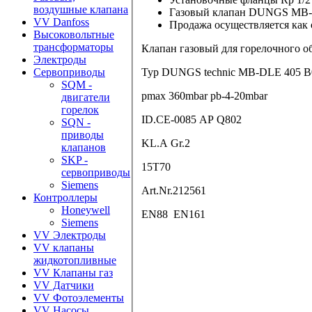
воздушные клапана
Газовый клапан DUNGS MB-DL
VV Danfoss
Продажа осуществляется как 
Высоковольтные
трансформаторы
Клапан газовый для горелочного о
Электроды
Typ DUNGS technic MB-DLE 405 B
Сервоприводы
SQM -
pmax 360mbar pb-4-20mbar
двигатели
горелок
ID.CE-0085 AP Q802
SQN -
приводы
KL.A Gr.2
клапанов
SKP -
15T70
сервоприводы
Siemens
Art.Nr.212561
Контроллеры
Honeywell
EN88 EN161
Siemens
VV Электроды
VV клапаны
жидкотопливные
VV Клапаны газ
VV Датчики
VV Фотоэлементы
VV Насосы