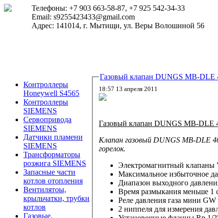
Телефоны: +7 903 663-58-87, +7 925 542-34-33
Email: s9255423433@gmail.com
Адрес: 141014, г. Мытищи, ул. Веры Волошиной 56
Газовый клапан DUNGS MB-DLE 4
Контроллеры
18:57 13 апреля 2011
Honeywell S4565
Контроллеры
SIEMENS
Сервопривода
Газовый клапан DUNGS MB-DLE 407 
SIEMENS
Датчики пламени
Клапан газовый DUNGS MB-DLE 4
SIEMENS
горелок.
Трансформаторы
розжига SIEMENS
Электромагнитный клапаны V
Запасные части
Максимальное избыточное дав
котлов отопления
Диапазон выходного давления
Вентилятоы,
Время размыкания меньше 1 с
крыльчатки, трубки
Реле давления газа мини GW 
котлов
2 ниппеля для измерения давл
Газовые,
Установочные фланцы Rp 1/2"