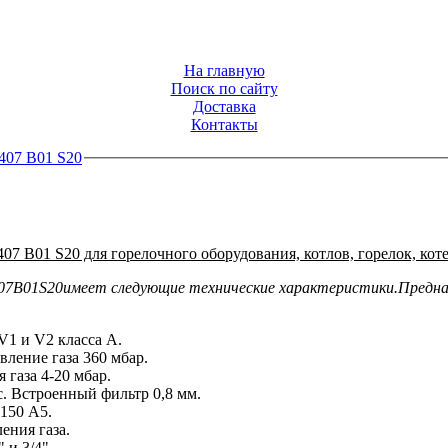
На главную
Поиск по сайту
Доставка
Контакты
07 B01 S20
B01 S20 для горелочного оборудования, котлов, горелок, коте
07B01S20
имеет следующие технические характеристики.
Предна
1 и V2 класса А.
ление газа 360 мбар.
 газа 4-20 мбар.
. Встроенный фильтр 0,8 мм.
150 A5.
ения газа.
 и 3/4".