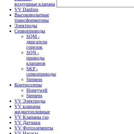
воздушные клапана
VV Danfoss
Высоковольтные
трансформаторы
Электроды
Сервоприводы
SQM -
двигатели
горелок
SQN -
приводы
клапанов
SKP -
сервоприводы
Siemens
Контроллеры
Honeywell
Siemens
VV Электроды
VV клапаны
жидкотопливные
VV Клапаны газ
VV Датчики
VV Фотоэлементы
VV Насосы