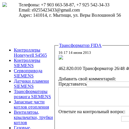
Телефоны: +7 903 663-58-87, +7 925 542-34-33
Email: s9255423433@gmail.com
Адрес: 141014, г. Мытищи, ул. Веры Волошиной 56
Трансформатор FIDA
Контроллеры
16:17 14 июня 2013
Honeywell S4565
Контроллеры
SIEMENS
462.820.010 Трансформатор 26/48 4
Сервопривода
SIEMENS
Добавить свой комментарий:
Датчики пламени
Представьтесь
SIEMENS
Трансформаторы
розжига SIEMENS
Запасные части
котлов отопления
Ответьте на контрольный вопрос:
Вентилятоы,
крыльчатки, трубки
котлов
Газовые,