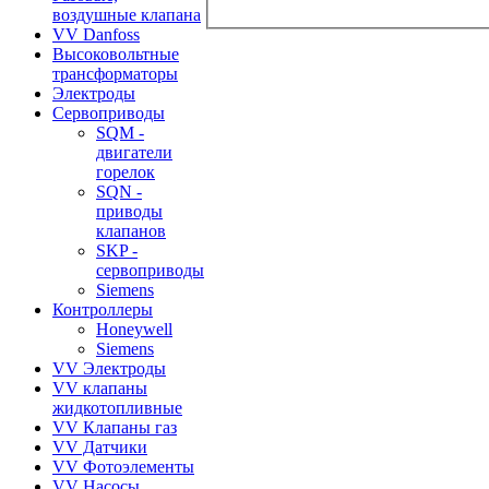
воздушные клапана
VV Danfoss
Высоковольтные
трансформаторы
Электроды
Сервоприводы
SQM -
двигатели
горелок
SQN -
приводы
клапанов
SKP -
сервоприводы
Siemens
Контроллеры
Honeywell
Siemens
VV Электроды
VV клапаны
жидкотопливные
VV Клапаны газ
VV Датчики
VV Фотоэлементы
VV Насосы