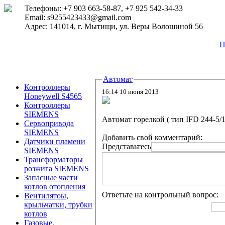
Телефоны: +7 903 663-58-87, +7 925 542-34-33
Email: s9255423433@gmail.com
Адрес: 141014, г. Мытищи, ул. Веры Волошиной 56
П
Автомат
Контроллеры
16:14 10 июня 2013
Honeywell S4565
Контроллеры
SIEMENS
Автомат горелкой ( тип IFD 244-5/
Сервопривода
SIEMENS
Добавить свой комментарий:
Датчики пламени
Представьтесь
SIEMENS
Трансформаторы
розжига SIEMENS
Запасные части
котлов отопления
Ответьте на контрольный вопрос:
Вентилятоы,
крыльчатки, трубки
котлов
Газовые,