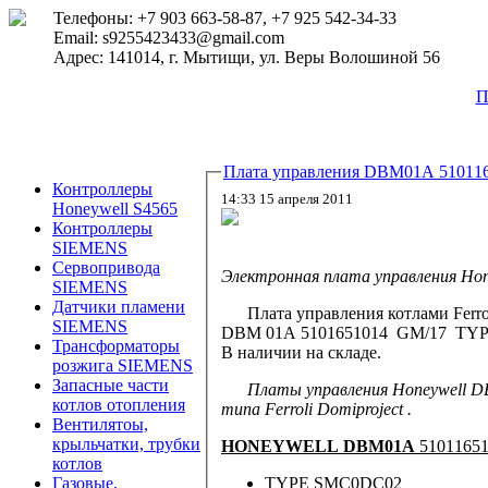
Телефоны: +7 903 663-58-87, +7 925 542-34-33
Email: s9255423433@gmail.com
Адрес: 141014, г. Мытищи, ул. Веры Волошиной 56
П
Плата управления DBM01
Контроллеры
14:33 15 апреля 2011
Honeywell S4565
Контроллеры
SIEMENS
Сервопривода
Электронная плата управления Ho
SIEMENS
Датчики пламени
Плата управления котлами Ferroli
SIEMENS
DBM 01A 5101651014 GM/17 TY
Трансформаторы
В наличии на складе.
розжига SIEMENS
Запасные части
Платы управления Honeywell DB
котлов отопления
типа Ferroli Domiproject .
Вентилятоы,
крыльчатки, трубки
HONEYWELL DBM01A
51011651
котлов
TYPE SMC0DC02
Газовые,