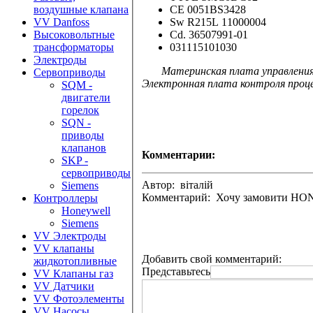
СЕ 0051BS3428
воздушные клапана
Sw R215L 11000004
VV Danfoss
Cd. 36507991-01
Высоковольтные
031115101030
трансформаторы
Электроды
Материнская плата управления D
Сервоприводы
Электронная плата контроля проц
SQM -
двигатели
горелок
SQN -
приводы
клапанов
Комментарии:
SKP -
сервоприводы
Автор: віталій
Siemens
Комментарий: Хочу замовити H
Контроллеры
Honeywell
Siemens
VV Электроды
VV клапаны
Добавить свой комментарий:
жидкотопливные
Представьтесь
VV Клапаны газ
VV Датчики
VV Фотоэлементы
VV Насосы