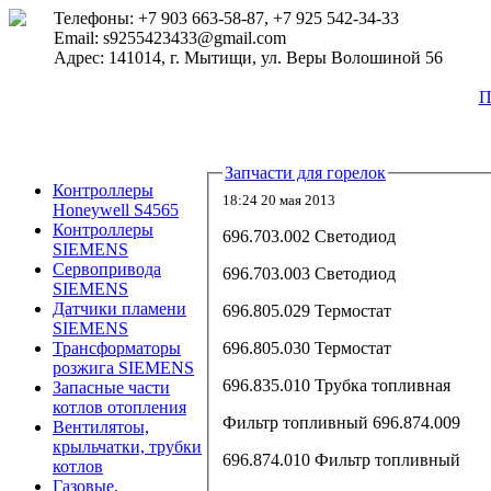
Телефоны: +7 903 663-58-87, +7 925 542-34-33
Email: s9255423433@gmail.com
Адрес: 141014, г. Мытищи, ул. Веры Волошиной 56
П
Запчасти для горелок
Контроллеры
18:24 20 мая 2013
Honeywell S4565
Контроллеры
696.703.002 Светодиод
SIEMENS
Сервопривода
696.703.003 Светодиод
SIEMENS
Датчики пламени
696.805.029 Термостат
SIEMENS
696.805.030 Термостат
Трансформаторы
розжига SIEMENS
696.835.010 Трубка топливная
Запасные части
котлов отопления
Фильтр топливный 696.874.009
Вентилятоы,
крыльчатки, трубки
696.874.010 Фильтр топливный
котлов
Газовые,