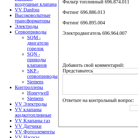
Фильтр топливный 696.874.011
воздушные клапана
VV Danfoss
Фитинг 696.886.013
Высоковольтные
трансформаторы
Фитинг 696.895.004
Электроды
Сервоприводы
Электродвигатель 696.964.007
SQM -
двигатели
горелок
SQN -
приводы
Добавить свой комментарий:
клапанов
Представьтесь
SKP -
сервоприводы
Siemens
Контроллеры
Honeywell
Siemens
Ответьте на контрольный вопрос:
VV Электроды
VV клапаны
жидкотопливные
VV Клапаны газ
VV Датчики
VV Фотоэлементы
VV Насосы