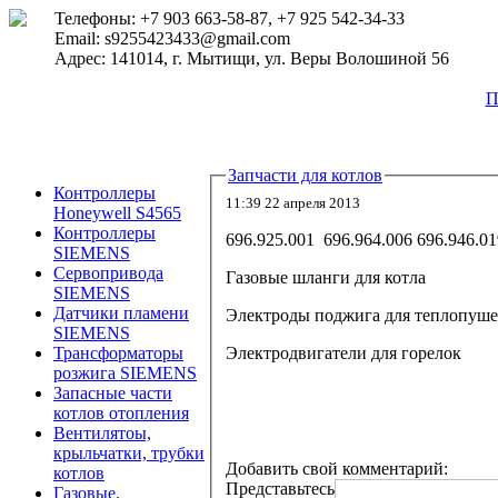
Телефоны: +7 903 663-58-87, +7 925 542-34-33
Email: s9255423433@gmail.com
Адрес: 141014, г. Мытищи, ул. Веры Волошиной 56
П
Запчасти для котлов
Контроллеры
11:39 22 апреля 2013
Honeywell S4565
Контроллеры
696.925.001 696.964.006 696.946.01
SIEMENS
Сервопривода
Газовые шланги для котла
SIEMENS
Датчики пламени
Электроды поджига для теплопуш
SIEMENS
Электродвигатели для горелок
Трансформаторы
розжига SIEMENS
Запасные части
котлов отопления
Вентилятоы,
крыльчатки, трубки
Добавить свой комментарий:
котлов
Представьтесь
Газовые,