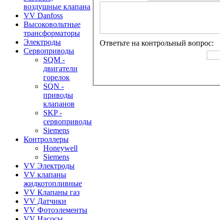
воздушные клапана
VV Danfoss
Высоковольтные
трансформаторы
Электроды
Ответьте на контрольный вопрос:
Сервоприводы
SQM -
двигатели
горелок
SQN -
приводы
клапанов
SKP -
сервоприводы
Siemens
Контроллеры
Honeywell
Siemens
VV Электроды
VV клапаны
жидкотопливные
VV Клапаны газ
VV Датчики
VV Фотоэлементы
VV Насосы