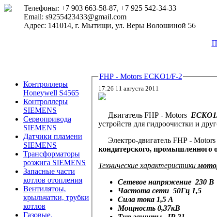
Телефоны: +7 903 663-58-87, +7 925 542-34-33
Email: s9255423433@gmail.com
Адрес: 141014, г. Мытищи, ул. Веры Волошиной 56
П
FHP - Motors ECKO1/F-2
Контроллеры
17:26 11 августа 2011
Honeywell S4565
Контроллеры
SIEMENS
Двигатель FHP - Motors
ECKO1
Сервопривода
устройств для гидроочистки и друг
SIEMENS
Датчики пламени
Электро-двигатель
FHP -
Motor
SIEMENS
кондитерского, промышленного о
Трансформаторы
розжига SIEMENS
Технические характеристики
мото
Запасные части
котлов отопления
Сетевое напряжение
230 В
Вентилятоы,
Частота сети
50Гц 1,5
крыльчатки, трубки
Cила тока
1,5 А
котлов
Мощность
0,37кВ
Газовые,
Тип защиты
IP 21