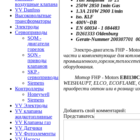
воздушные клапана
250W 2850 1min Gas
VV Danfoss
1.3A 210W 2900 1/min
Высоковольтные
iso. Kl.F
трансформаторы
400V~DB
Электроды
EN 60034 - 1 084483
Сервоприводы
D261333 Oldenburg
SQM -
Gerate-Nummer 200307701 00
двигатели
горелок
Электро-двигатель
FHP -
Moto
SQN -
части и комплектующие
для котлов
приводы
промышленного,горелок,теплосет
клапанов
оборудования.
SKP -
Мотор
FHP -
Motors
EBI130C4
сервоприводы
WEISHAUPT, ELCO, ECOFLAME, OIL
Siemens
приобрести оптом или в розницу из 
Контроллеры
Honeywell
Siemens
VV Электроды
Добавить свой комментарий:
VV клапаны
Представьтесь
жидкотопливные
VV Клапаны газ
VV Датчики
VV Фотоэлементы
VV Насосы