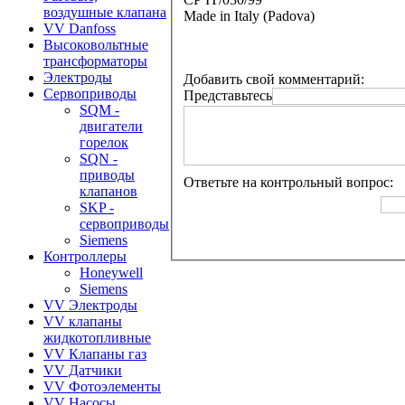
воздушные клапана
Made in Italy (Padova)
VV Danfoss
Высоковольтные
трансформаторы
Электроды
Добавить свой комментарий:
Сервоприводы
Представьтесь
SQM -
двигатели
горелок
SQN -
приводы
Ответьте на контрольный вопрос:
клапанов
SKP -
сервоприводы
Siemens
Контроллеры
Honeywell
Siemens
VV Электроды
VV клапаны
жидкотопливные
VV Клапаны газ
VV Датчики
VV Фотоэлементы
VV Насосы