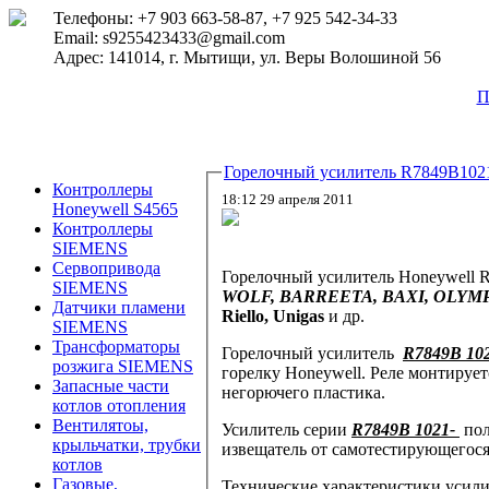
Телефоны: +7 903 663-58-87, +7 925 542-34-33
Email: s9255423433@gmail.com
Адрес: 141014, г. Мытищи, ул. Веры Волошиной 56
П
Горелочный усилитель R7849B102
Контроллеры
18:12 29 апреля 2011
Honeywell S4565
Контроллеры
SIEMENS
Сервопривода
Горелочный усилитель Honeywell 
SIEMENS
WOLF,
BARREETA, BAXI, OLYMP
Датчики пламени
Riello, Unigas
и др.
SIEMENS
Трансформаторы
Горелочный усилитель
R7849B 10
розжига SIEMENS
горелку Honeywell.
Реле монтирует
Запасные части
негорючего пластика.
котлов отопления
Вентилятоы,
Усилитель серии
R7849B 1021-
по
крыльчатки, трубки
извещатель от самотестирующегося
котлов
Газовые,
Технические характеристики усили