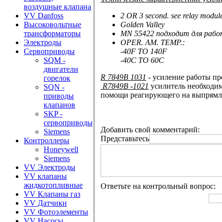
воздушные клапана
2 OR 3 second. see relay modul
VV Danfoss
Golden Valley
Высоковольтные
MN 55422 подходит для рабо
трансформаторы
OPER. AM. TEMP.:
Электроды
-40F TO 140F
Сервоприводы
-40C TO 60C
SQM -
двигатели
R 7849B 1031
- усиление работы п
горелок
R7849B -1021
усилитель необходим
SQN -
помощи реагирующего на выпрямле
приводы
клапанов
SKP -
сервоприводы
Добавить свой комментарий:
Siemens
Представьтесь
Контроллеры
Honeywell
Siemens
VV Электроды
VV клапаны
жидкотопливные
Ответьте на контрольный вопрос:
VV Клапаны газ
VV Датчики
VV Фотоэлементы
VV Насосы