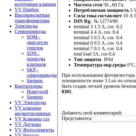
воздушные клапана
Частота сети
50...60 Гц
VV Danfoss
Потребляемая мощность
5 
Высоковольтные
Cила тока составляет
10 A f
трансформаторы
DIN Rg.
№ 12774/90
Электроды
terminal 3 1.5 A, cos 0.2
Сервоприводы
terminal 4 4 A, cos 0.4
SQM -
terminal 5 0.5 A, cos 0.4
двигатели
terminal 6 0.5 A, cos 0.4
горелок
terminal 7 0.1 A, cos 0.4
SQN -
total load 5A, cos 0.4
приводы
Тип защиты
IP44
клапанов
Температура окр.среды
0°C.
SKP -
При использовании фоторезистора 
сервоприводы
освещенности ниже 3 Lux по отнош
Siemens
быть создан легкий уровень безо
Контроллеры
8301
.
Honeywell
Siemens
VV Электроды
VV клапаны
Добавить свой комментарий:
жидкотопливные
Представьтесь
VV Клапаны газ
VV Датчики
VV Фотоэлементы
VV Насосы