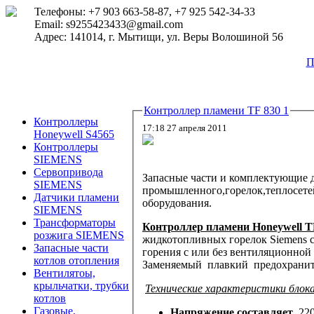
Телефоны: +7 903 663-58-87, +7 925 542-34-33
Email: s9255423433@gmail.com
Адрес: 141014, г. Мытищи, ул. Веры Волошиной 56
П
Контроллер пламени TF 830 1
Контроллеры
17:18 27 апреля 2011
Honeywell S4565
Контроллеры
SIEMENS
Сервопривода
Запасные части и комплектующие
SIEMENS
промышленного,горелок,теплосет
Датчики пламени
оборудования.
SIEMENS
Трансформаторы
Контроллер пламени Honeywell T
розжига SIEMENS
жидкотопливных горелок Siemens 
Запасные части
горения с или без вентиляционной
котлов отопления
Заменяемый плавкий предохраните
Вентилятоы,
крыльчатки, трубки
Технические характеристики б
лок
котлов
Газовые,
Напряжение составляет
220