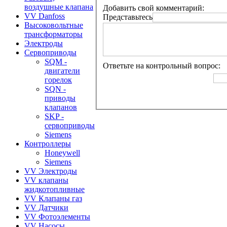
воздушные клапана
Добавить свой комментарий:
VV Danfoss
Представьтесь
Высоковольтные
трансформаторы
Электроды
Сервоприводы
SQM -
Ответьте на контрольный вопрос:
двигатели
горелок
SQN -
приводы
клапанов
SKP -
сервоприводы
Siemens
Контроллеры
Honeywell
Siemens
VV Электроды
VV клапаны
жидкотопливные
VV Клапаны газ
VV Датчики
VV Фотоэлементы
VV Насосы