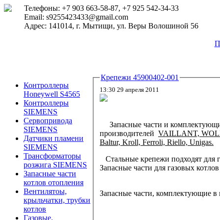
Телефоны: +7 903 663-58-87, +7 925 542-34-33
Email: s9255423433@gmail.com
Адрес: 141014, г. Мытищи, ул. Веры Волошиной 56
П
Крепежи 45900402-001
Контроллеры
13:30 29 апреля 2011
Honeywell S4565
Контроллеры
SIEMENS
Сервопривода
Запасные части и комплектующ
SIEMENS
производителей
VAILLANT, WOL
Датчики пламени
Baltur, Kroll, Ferroli, Riello, Unigas.
SIEMENS
Трансформаторы
Стальные крепежи подходят для г
розжига SIEMENS
Запасные части для газовых котлов
Запасные части
котлов отопления
Вентилятоы,
Запасные части, комплектующие в 
крыльчатки, трубки
котлов
Газовые,