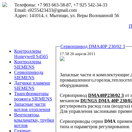
Телефоны: +7 903 663-58-87, +7 925 542-34-33
Email: s9255423433@gmail.com
Адрес: 141014, г. Мытищи, ул. Веры Волошиной 56
П
Сервопривод DMA40P 230/02 3
Контроллеры
17:58 26 апреля 2011
Honeywell S4565
Контроллеры
SIEMENS
Сервопривода
Запасные части и комплектующие
SIEMENS
промышленного,горелок,теплосет
Датчики пламени
оборудования.
SIEMENS
Трансформаторы
Сервопривод
DMA40P230/02 3
от 
розжига SIEMENS
механизм
DUNGS DMA 40P 230/02
Запасные части
регулировать расход газа (воздуха
котлов отопления
Для управления заслонками приме
Вентилятоы,
крыльчатки, трубки
С
ервоприводы серии
DMA
применя
котлов
типа и параметров регулирования.
Газовые,