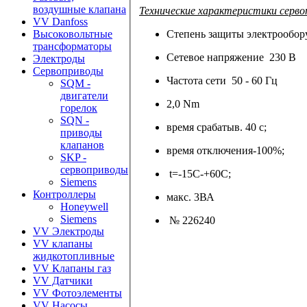
воздушные клапана
Технические характеристики серв
VV Danfoss
Степень защиты электрообору
Высоковольтные
трансформаторы
Сетевое напряжение 230 В
Электроды
Сервоприводы
Частота сети 50 - 60 Гц
SQM -
двигатели
2,0 Nm
горелок
SQN -
время срабатыв. 40 с;
приводы
клапанов
время отключения-100%;
SKP -
сервоприводы
t=-15С-+60С;
Siemens
Контроллеры
макс. 3ВА
Honeywell
Siemens
№ 226240
VV Электроды
VV клапаны
жидкотопливные
VV Клапаны газ
VV Датчики
VV Фотоэлементы
VV Насосы