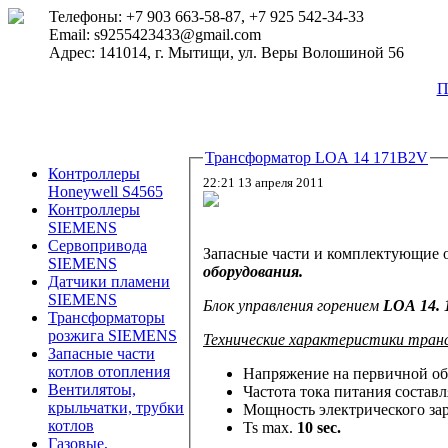
Телефоны: +7 903 663-58-87, +7 925 542-34-33
Email: s9255423433@gmail.com
Адрес: 141014, г. Мытищи, ул. Веры Волошиной 56
П
Трансформатор LOA 14 171B2V
Контроллеры
22:21 13 апреля 2011
Honeywell S4565
Контроллеры
SIEMENS
Сервопривода
Запасные части и комплектующие 
SIEMENS
оборудования.
Датчики пламени
SIEMENS
Блок управления горением
LOA 14.
Трансформаторы
розжига SIEMENS
Технические характеристики тра
Запасные части
котлов отопления
Напряжение на первичной об
Вентилятоы,
Частота тока питания состав
крыльчатки, трубки
Мощность электрического зар
котлов
Ts max.
10 sec.
Газовые,