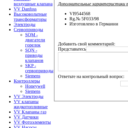
Дополнительные характеристики
воздушные клапана
VV Danfoss
VI9544568
Высоковольтные
Rg.№ 5F033/98
трансформаторы
Изготовлено в Германии
Электроды
Сервоприводы
SQM -
двигатели
Добавить свой комментарий:
горелок
Представьтесь
SQN -
приводы
клапанов
SKP -
сервоприводы
Siemens
Ответьте на контрольный вопрос:
Контроллеры
Honeywell
Siemens
VV Электроды
VV клапаны
жидкотопливные
VV Клапаны газ
VV Датчики
VV Фотоэлементы
VV Насосы