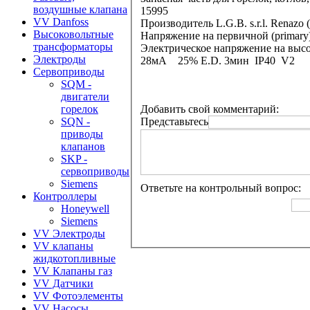
воздушные клапана
15995
VV Danfoss
Производитель L.G.B. s.r.l. Renazo 
Высоковольтные
Напряжение на первичной (primar
трансформаторы
Электрическое напряжение на высо
Электроды
28мА 25% E.D. 3мин IP40 V2
Сервоприводы
SQM -
двигатели
Добавить свой комментарий:
горелок
Представьтесь
SQN -
приводы
клапанов
SKP -
сервоприводы
Siemens
Ответьте на контрольный вопрос:
Контроллеры
Honeywell
Siemens
VV Электроды
VV клапаны
жидкотопливные
VV Клапаны газ
VV Датчики
VV Фотоэлементы
VV Насосы