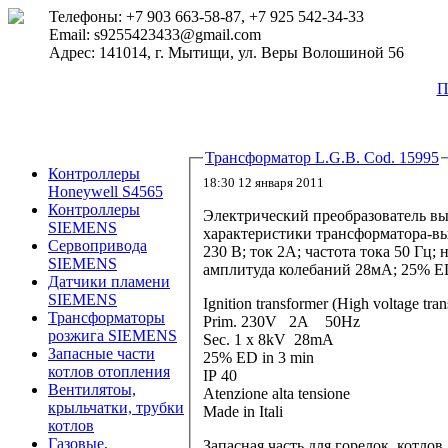
Телефоны: +7 903 663-58-87, +7 925 542-34-33
Email: s9255423433@gmail.com
Адрес: 141014, г. Мытищи, ул. Веры Волошиной 56
П
Трансформатор L.G.B. Cod. 15995
Контроллеры
18:30 12 января 2011
Honeywell S4565
Контроллеры
Электрический преобразователь вы
SIEMENS
характеристики трансформатора-в
Сервопривода
230 В; ток 2А; частота тока 50 Гц;
SIEMENS
амплитуда колебаний 28мА; 25% ED
Датчики пламени
SIEMENS
Ignition transformer (High voltage tra
Трансформаторы
Prim. 230V 2A 50Hz
розжига SIEMENS
Sec. 1 x 8kV 28mA
Запасные части
25% ED in 3 min
котлов отопления
IP 40
Вентилятоы,
Atenzione alta tensione
крыльчатки, трубки
Made in Itali
котлов
Газовые,
Запасная часть для горелок, котл