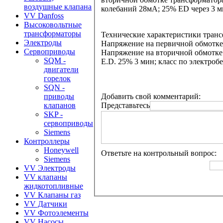
воздушные клапана
колебаний 28мА; 25% ED через 3 ми
VV Danfoss
Высоковольтные
трансформаторы
Технические характеристики тран
Электроды
Напряжение на первичной обмотке 
Сервоприводы
Напряжение на вторичной обмотке 
SQM -
E.D. 25% 3 мин; класс по электроб
двигатели
горелок
SQN -
Добавить свой комментарий:
приводы
Представьтесь
клапанов
SKP -
сервоприводы
Siemens
Контроллеры
Honeywell
Ответьте на контрольный вопрос:
Siemens
VV Электроды
VV клапаны
жидкотопливные
VV Клапаны газ
VV Датчики
VV Фотоэлементы
VV Насосы