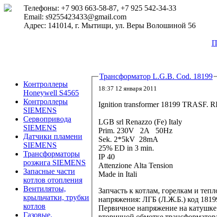
Телефоны: +7 903 663-58-87, +7 925 542-34-33
Email: s9255423433@gmail.com
Адрес: 141014, г. Мытищи, ул. Веры Волошиной 56
П
Трансформатор L.G.B. Cod. 18199
Контроллеры
18:37 12 января 2011
Honeywell S4565
Контроллеры
Ignition transformer 18199 TRASF.
SIEMENS
Сервопривода
LGB srl Renazzo (Fe) Italy
SIEMENS
Prim. 230V 2A 50Hz
Датчики пламени
Sek. 2*5kV 28mA
SIEMENS
25% ED in 3 min.
Трансформаторы
IP 40
розжига SIEMENS
Attenzione Alta Tension
Запасные части
Made in Itali
котлов отопления
Вентилятоы,
Запчасть к котлам, горелкам и те
крыльчатки, трубки
напряжения: ЛГБ (Л.Ж.Б.) код 1819
котлов
Первичное напряжение на катушке з
Газовые,
вторичной обмотке трансформатора